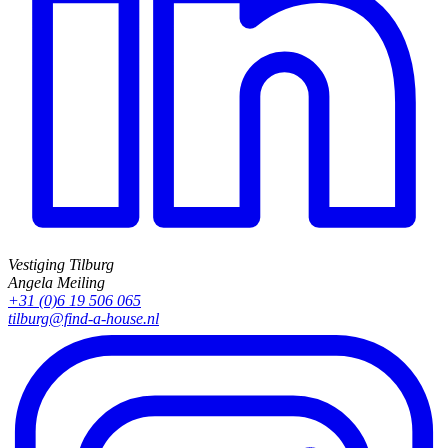
Vestiging Tilburg
Angela Meiling
+31 (0)6 19 506 065
tilburg@find-a-house.nl